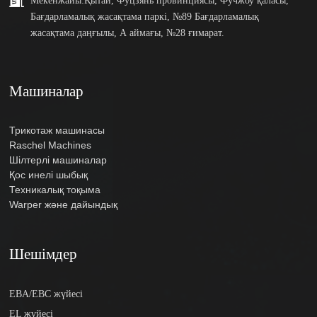
Бағдарламалық жасақтама паркі, №89 Бағдарламалық
жасақтама даңғылы, А аймағы, №28 ғимарат.
Машиналар
Трикотаж машинасы
Raschel Machines
Шілтерлі машиналар
Қос инелі шыбық
Техникалық тоқыма
Warper және дайындық
Шешімдер
EBA/EBC жүйесі
EL жүйесі