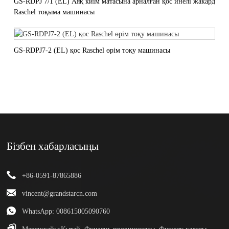
GS-RDPJ 7/1 (EL) Аяқ киім матасына арналған қос инелі жакард
Raschel тоқыма машинасы
GS-RDPJ7-2 (EL) қос Raschel өрім тоқу машинасы
Бізбен хабарласыңы
+86-0591-87865886
vincent@grandstarcn.com
WhatsApp: 008615005090760
Мекенжайы:
Қытай, Фуцзянь провинциясы, Фучжоу қаласы,