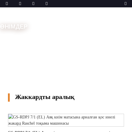
ӨНІМДЕР
Үй
Машиналар
Қос инелі шыбық
Жаккардты
аралық
Жаккардты аралық