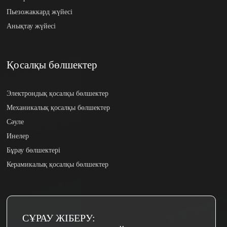
Пьезожаккард жүйесі
Анықтау жүйесі
Қосалқы бөлшектер
Электрондық қосалқы бөлшектер
Механикалық қосалқы бөлшектер
Сәуле
Инелер
Бұрау бөлшектері
Керамикалық қосалқы бөлшектер
СҰРАУ ЖІБЕРУ: