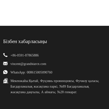
Бізбен хабарласыңы
+86-0591-87865886
vincent@grandstarcn.com
WhatsApp: 008615005090760
Мекенжайы:
Қытай, Фуцзянь провинциясы, Фучжоу қаласы,
Бағдарламалық жасақтама паркі, №89 Бағдарламалық
жасақтама даңғылы, А аймағы, №28 ғимарат.