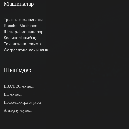
Машиналар
Трикотаж машинасы
Raschel Machines
Шілтерлі машиналар
Қос инелі шыбық
Техникалық тоқыма
Warper және дайындық
Шешімдер
EBA/EBC жүйесі
EL жүйесі
Пьезожаккард жүйесі
Анықтау жүйесі