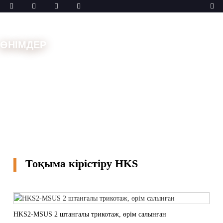
ӨНІМДЕР
Үй
Машиналар
Техникалық тоқыма
Тоқыма
кірістіру HKS
Тоқыма кірістіру HKS
HKS2-MSUS 2 штангалы трикотаж, өрім салынған