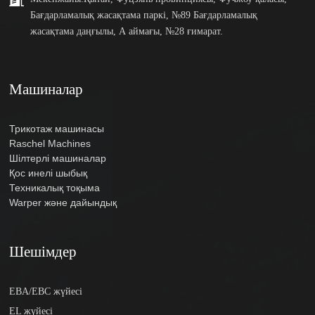
Бағдарламалық жасақтама паркі, №89 Бағдарламалық
жасақтама даңғылы, А аймағы, №28 ғимарат.
Машиналар
Трикотаж машинасы
Raschel Machines
Шілтерлі машиналар
Қос инелі шыбық
Техникалық тоқыма
Warper және дайындық
Шешімдер
EBA/EBC жүйесі
EL жүйесі