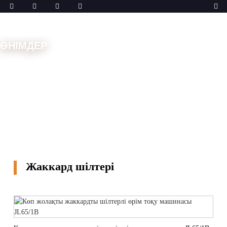
ӨНІМДЕР
Үй
Машиналар
Шілтерлі машиналар
Жаккард
шілтері
Жаккард шілтері