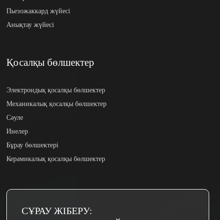
Пьезожаккард жүйесі
Анықтау жүйесі
Қосалқы бөлшектер
Электрондық қосалқы бөлшектер
Механикалық қосалқы бөлшектер
Сәуле
Инелер
Бұрау бөлшектері
Керамикалық қосалқы бөлшектер
СҰРАУ ЖІБЕРУ: