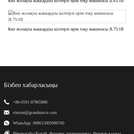
Көп жолақты жаккардты шілтерлі өрім тоқу машинасы JL65/1B
Көп жолақты жаккардты шілтерлі өрім тоқу машинасы JL75/1B
Бізбен хабарласыңы
+86-0591-87865886
vincent@grandstarcn.com
WhatsApp: 008615005090760
Мекенжайы:
Қытай, Фуцзянь провинциясы, Фучжоу қаласы,