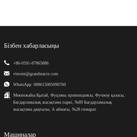
Бізбен хабарласыңы
+86-0591-87865886
vincent@grandstarcn.com
WhatsApp: 008615005090760
Мекенжайы:
Қытай, Фуцзянь провинциясы, Фучжоу қаласы,
Бағдарламалық жасақтама паркі, №89 Бағдарламалық
жасақтама даңғылы, А аймағы, №28 ғимарат.
Машиналар