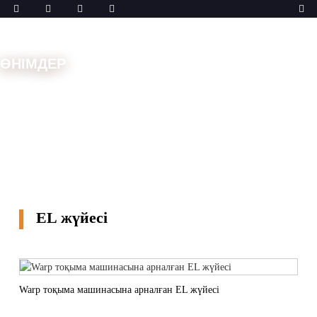
ӨНІМДЕР
Үй
Шешімдер
EL жүйесі
EL жүйесі
Warp тоқыма машинасына арналған EL жүйесі