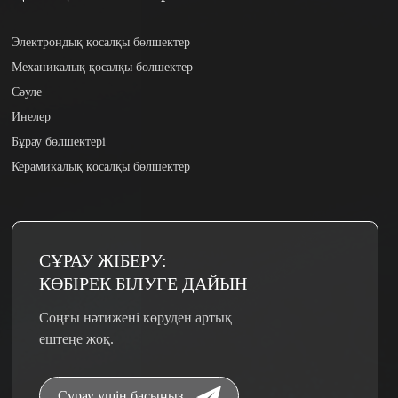
Электрондық қосалқы бөлшектер
Механикалық қосалқы бөлшектер
Сәуле
Инелер
Бұрау бөлшектері
Керамикалық қосалқы бөлшектер
СҰРАУ ЖІБЕРУ:
КӨБІРЕК БІЛУГЕ ​​ДАЙЫН
Соңғы нәтижені көруден артық
ештеңе жоқ.
Сұрау үшін басыңыз