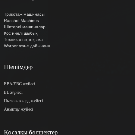
Трикотаж машинасы
Raschel Machines
Шілтерлі машиналар
Қос инелі шыбық
Техникалық тоқыма
Warper және дайындық
Шешімдер
EBA/EBC жүйесі
EL жүйесі
Пьезожаккард жүйесі
Анықтау жүйесі
Қосалқы бөлшектер