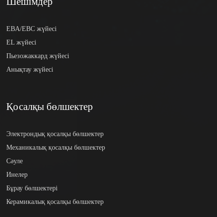
Шешімдер
EBA/EBC жүйесі
EL жүйесі
Пьезожаккард жүйесі
Анықтау жүйесі
Қосалқы бөлшектер
Электрондық қосалқы бөлшектер
Механикалық қосалқы бөлшектер
Сәуле
Инелер
Бұрау бөлшектері
Керамикалық қосалқы бөлшектер