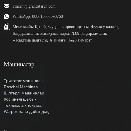
vincent@grandstarcn.com
WhatsApp: 008615005090760
Мекенжайы:
Қытай, Фуцзянь провинциясы, Фучжоу қаласы,
Бағдарламалық жасақтама паркі, №89 Бағдарламалық
жасақтама даңғылы, А аймағы, №28 ғимарат.
Машиналар
Трикотаж машинасы
Raschel Machines
Шілтерлі машиналар
Қос инелі шыбық
Техникалық тоқыма
Warper және дайындық