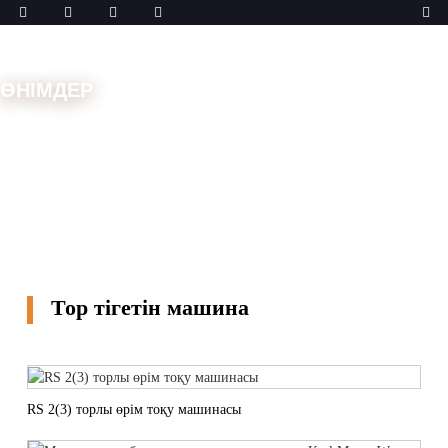
ӨНІМДЕР
Үй
Машиналар
Тор тігетін машина
Тор тігетін машина
RS 2(3) торлы өрім тоқу машинасы