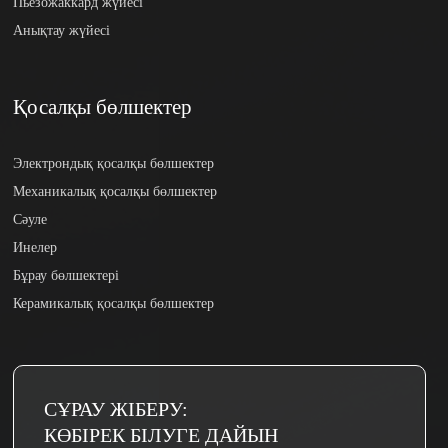
Пьезожаккард жүйесі
Анықтау жүйесі
Қосалқы бөлшектер
Электрондық қосалқы бөлшектер
Механикалық қосалқы бөлшектер
Сәуле
Инелер
Бұрау бөлшектері
Керамикалық қосалқы бөлшектер
СҰРАУ ЖІБЕРУ:
КӨБІРЕК БІЛУГЕ ​​ДАЙЫН