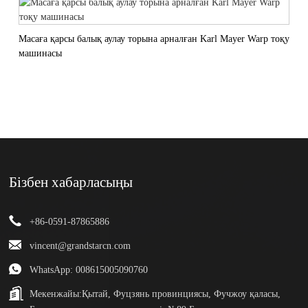
Масаға қарсы балық аулау торына арналған Karl Mayer Warp тоқу
машинасы
Бізбен хабарласыңы
+86-0591-87865886
vincent@grandstarcn.com
WhatsApp: 008615005090760
Мекенжайы:
Қытай, Фуцзянь провинциясы, Фучжоу қаласы,