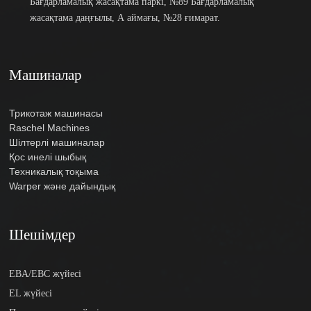
Бағдарламалық жасақтама паркі, №89 Бағдарламалық
жасақтама даңғылы, А аймағы, №28 ғимарат.
Машиналар
Трикотаж машинасы
Raschel Machines
Шілтерлі машиналар
Қос инелі шыбық
Техникалық тоқыма
Warper және дайындық
Шешімдер
EBA/EBC жүйесі
EL жүйесі