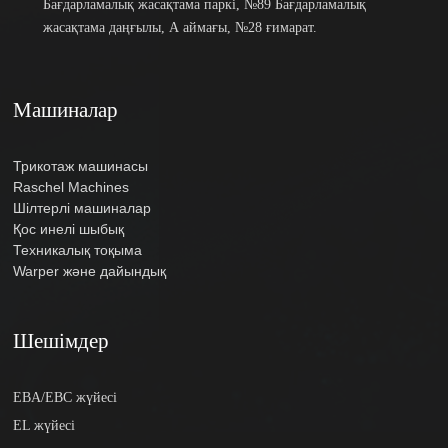
Бағдарламалық жасақтама паркі, №89 Бағдарламалық
жасақтама даңғылы, А аймағы, №28 ғимарат.
Машиналар
Трикотаж машинасы
Raschel Machines
Шілтерлі машиналар
Қос инелі шыбық
Техникалық тоқыма
Warper және дайындық
Шешімдер
EBA/EBC жүйесі
EL жүйесі