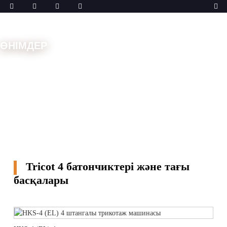
ӨНІМДЕР
Үй
Машиналар
Трикотаж машинасы
Tricot 4
батончиктері және тағы басқалары
Tricot 4 батончиктері және тағы
басқалары