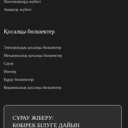
Пьезожаккард жүйесі
Анықтау жүйесі
Қосалқы бөлшектер
Электрондық қосалқы бөлшектер
Механикалық қосалқы бөлшектер
Сәуле
Инелер
Бұрау бөлшектері
Керамикалық қосалқы бөлшектер
СҰРАУ ЖІБЕРУ:
КӨБІРЕК БІЛУГЕ ​​ДАЙЫН