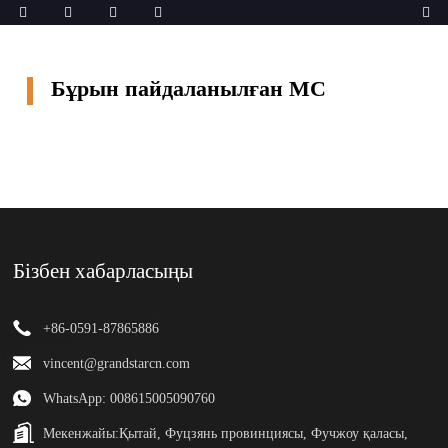
Бұрын пайдаланылған MC
Бізбен хабарласыңы
+86-0591-87865886
vincent@grandstarcn.com
WhatsApp: 008615005090760
Мекенжайы:
Қытай, Фуцзянь провинциясы, Фучжоу қаласы,