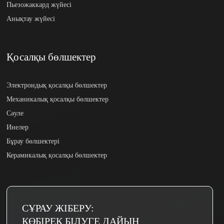
Пьезожаккард жүйесі
Анықтау жүйесі
Қосалқы бөлшектер
Электрондық қосалқы бөлшектер
Механикалық қосалқы бөлшектер
Сәуле
Инелер
Бұрау бөлшектері
Керамикалық қосалқы бөлшектер
СҰРАУ ЖІБЕРУ:
КӨБІРЕК БІЛУГЕ ​​ДАЙЫН