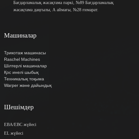
Бағдарламалық жасақтама паркі, №89 Бағдарламалық
жасақтама даңғылы, А аймағы, №28 ғимарат.
Машиналар
Трикотаж машинасы
Raschel Machines
Шілтерлі машиналар
Қос инелі шыбық
Техникалық тоқыма
Warper және дайындық
Шешімдер
EBA/EBC жүйесі
EL жүйесі